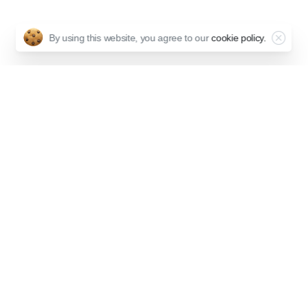
Close
By using this website, you agree to our
cookie policy.
Το περιοδικό nomisma εκδίδεται κάθε μήνα από το 1999
Θεματογραφικά καλύπτει όλες τις οικονομικές εξελίξει
αποκλειστικές έρευνες και αναλύσεις καθώς και ειδικ
αναγνώστες στα περίπτερα
ΕΚΔΙΔΕΤΑΙ ΚΑΘΕ ΜΗΝ